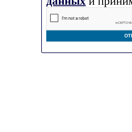
данных
и приним
ОТ